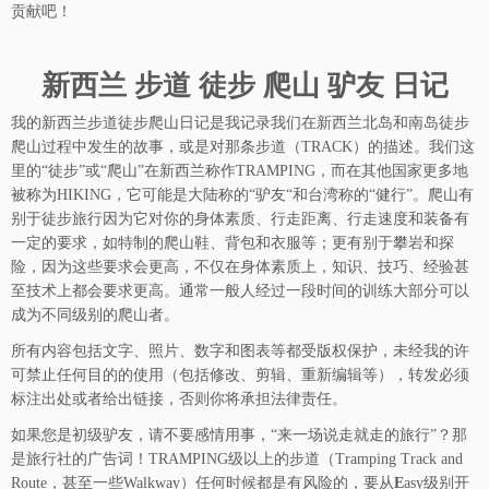
贡献吧！
新西兰 步道 徒步 爬山 驴友 日记
我的新西兰步道徒步爬山日记是我记录我们在新西兰北岛和南岛徒步
爬山过程中发生的故事，或是对那条步道（TRACK）的描述。我们这
里的“徒步”或“爬山”在新西兰称作TRAMPING，而在其他国家更多地
被称为HIKING，它可能是大陆称的“驴友“和台湾称的“健行”。爬山有
别于徒步旅行因为它对你的身体素质、行走距离、行走速度和装备有
一定的要求，如特制的爬山鞋、背包和衣服等；更有别于攀岩和探
险，因为这些要求会更高，不仅在身体素质上，知识、技巧、经验甚
至技术上都会要求更高。通常一般人经过一段时间的训练大部分可以
成为不同级别的爬山者。
所有内容包括文字、照片、数字和图表等都受版权保护，未经我的许
可禁止任何目的的使用（包括修改、剪辑、重新编辑等），转发必须
标注出处或者给出链接，否则你将承担法律责任。
如果您是初级驴友，请不要感情用事，“来一场说走就走的旅行”？那
是旅行社的广告词！TRAMPING级以上的步道（Tramping Track and
Route，甚至一些Walkway）任何时候都是有风险的，要从
E
asy级别开