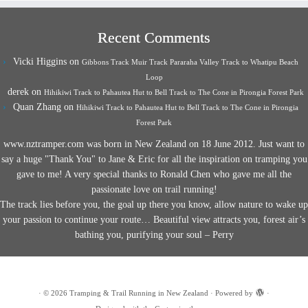
Recent Comments
Vicki Higgins
on
Gibbons Track Muir Track Pararaha Valley Track to Whatipu Beach
Loop
derek
on
Hihikiwi Track to Pahautea Hut to Bell Track to The Cone in Pirongia Forest Park
Quan Zhang
on
Hihikiwi Track to Pahautea Hut to Bell Track to The Cone in Pirongia
Forest Park
www.nztramper.com was born in New Zealand on 18 June 2012. Just want to
say a huge "Thank You" to Jane & Eric for all the inspiration on tramping you
gave to me! A very special thanks to Ronald Chen who gave me all the
passionate love on trail running!
The track lies before you, the goal up there you know, allow nature to wake up
your passion to continue your route… Beautiful view attracts you, forest air’s
bathing you, purifying your soul – Perry
·
© 2026
Tramping & Trail Running in New Zealand
·
Powered by
·