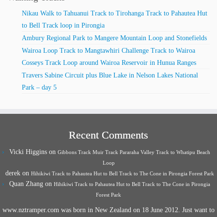
Nikau Walk to Tahuanui Track to Tirohanga Track to Pahautea Hut
to Bell Track loop in Pirongia
Ambury Regional Park to Mangere Mountain Loop and Stonefields
Wairoa Loop Track to Mangtawhiri Challenge Track to Wairoa
Cosseys Track Loop around Wairoa Reservoir in Hunua Ranges
Travers Sabine Circuit plus Blue Lake in Nelson Lakes National
Park – day 5
Recent Comments
Vicki Higgins
on
Gibbons Track Muir Track Pararaha Valley Track to Whatipu Beach
Loop
derek
on
Hihikiwi Track to Pahautea Hut to Bell Track to The Cone in Pirongia Forest Park
Quan Zhang
on
Hihikiwi Track to Pahautea Hut to Bell Track to The Cone in Pirongia
Forest Park
www.nztramper.com was born in New Zealand on 18 June 2012. Just want to