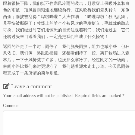
跟着很快下降，我们挺不住寒风冷雨的袭击，赶紧穿上保暖外套和白
色的雨披，顶风冒雨艰难地继续前行。狂风吹得我们晕头转向，东倒
西歪；雨披被刮得＂哗啦哗啦＂大声作响，＂唏哩哗啦＂狂飞乱舞，
几乎快被撕裂了！牧场上的羊个个被风吹的毛发挺立，毛茸茸的憨态
可掬。我们经过时它们用惊恐的目光注视着我们，我们走过去，它们
还转过头来目送着我们，一定是把我们当成了什么怪物！
返回的路走了一半时，雨停了，我们脱去雨披，阻力也减小些，但狂
风依旧。我们俩一路跌跌撞撞，还都滑倒摔了一跤。离开牧场进入森
林后，一下子风势减了许多，也没那么寒冷了。经过刚才的一场雨，
林间小路比我们来时更泥泞了，我们趟着泥水走出步道。今天风雨兼
程完成了一条所谓的简单步道。
Leave a comment
Your email address will not be published.
Required fields are marked
*
Comment