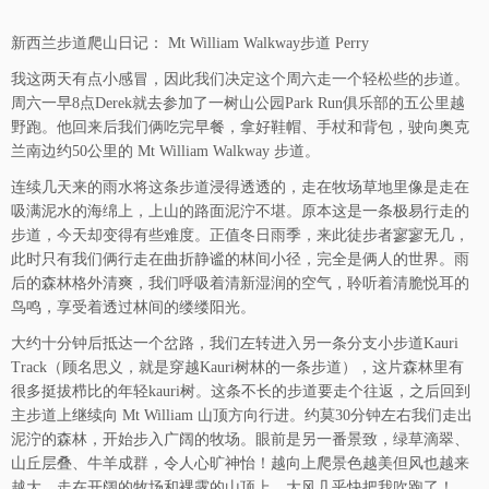
新西兰步道爬山日记： Mt William Walkway步道 Perry
我这两天有点小感冒，因此我们决定这个周六走一个轻松些的步道。
周六一早8点Derek就去参加了一树山公园Park Run俱乐部的五公里越
野跑。他回来后我们俩吃完早餐，拿好鞋帽、手杖和背包，驶向奥克
兰南边约50公里的 Mt William Walkway 步道。
连续几天来的雨水将这条步道浸得透透的，走在牧场草地里像是走在
吸满泥水的海绵上，上山的路面泥泞不堪。原本这是一条极易行走的
步道，今天却变得有些难度。正值冬日雨季，来此徒步者寥寥无几，
此时只有我们俩行走在曲折静谧的林间小径，完全是俩人的世界。雨
后的森林格外清爽，我们呼吸着清新湿润的空气，聆听着清脆悦耳的
鸟鸣，享受着透过林间的缕缕阳光。
大约十分钟后抵达一个岔路，我们左转进入另一条分支小步道Kauri
Track（顾名思义，就是穿越Kauri树林的一条步道），这片森林里有
很多挺拔栉比的年轻kauri树。这条不长的步道要走个往返，之后回到
主步道上继续向 Mt William 山顶方向行进。约莫30分钟左右我们走出
泥泞的森林，开始步入广阔的牧场。眼前是另一番景致，绿草滴翠、
山丘层叠、牛羊成群，令人心旷神怡！越向上爬景色越美但风也越来
越大，走在开阔的牧场和裸露的山顶上，大风几乎快把我吹跑了！