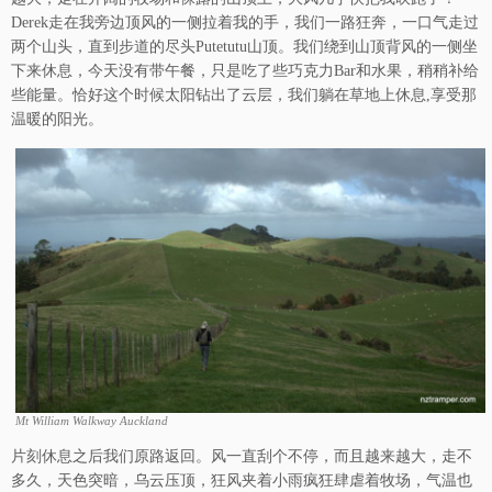
Derek走在我旁边顶风的一侧拉着我的手，我们一路狂奔，一口气走过
两个山头，直到步道的尽头Putetutu山顶。我们绕到山顶背风的一侧坐
下来休息，今天没有带午餐，只是吃了些巧克力Bar和水果，稍稍补给
些能量。恰好这个时候太阳钻出了云层，我们躺在草地上休息,享受那
温暖的阳光。
Mt William Walkway Auckland
片刻休息之后我们原路返回。风一直刮个不停，而且越来越大，走不
多久，天色突暗，乌云压顶，狂风夹着小雨疯狂肆虐着牧场，气温也